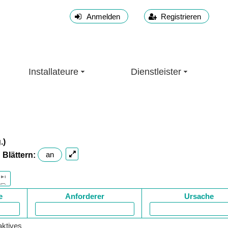
Anmelden
Registrieren
Installateure
Dienstleister
.)
Blättern:
an
e
Anforderer
Ursache
aktives