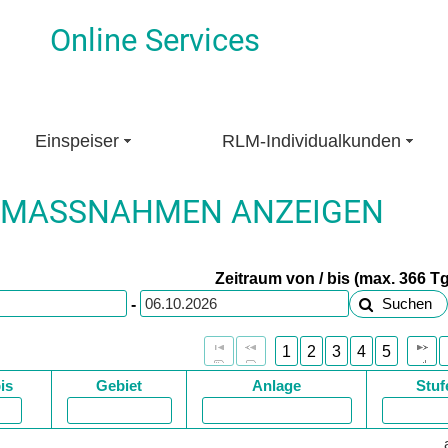
Online Services
Einspeiser
RLM-Individualkunden
0-MASSNAHMEN ANZEIGEN
Zeitraum von / bis (max. 366 Tg
-
Suchen
1
2
3
4
5
is
Gebiet
Anlage
Stuf