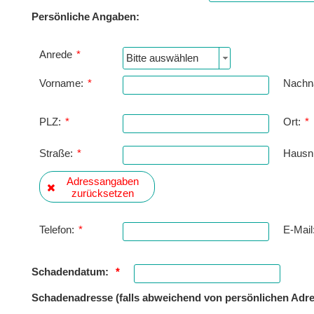
Persönliche Angaben:
Anrede
*
Bitte auswählen
Vorname:
*
Nachn
PLZ:
*
Ort:
*
Straße:
*
Hausn
Adressangaben
zurücksetzen
Telefon:
*
E-Mail
Schadendatum:
*
Schadenadresse (falls abweichend von persönlichen Adre